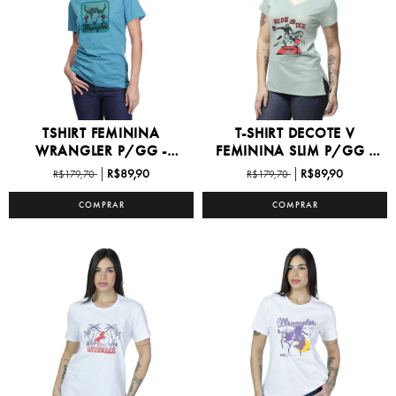
TSHIRT FEMININA
T-SHIRT DECOTE V
WRANGLER P/GG -
FEMININA SLIM P/GG -
WF5743
WF...
R$89,90
R$89,90
R$179,70
R$179,70
COMPRAR
COMPRAR