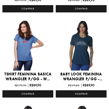
R$89,90
R$89,90
R$179,70
R$119,80
COMPRAR
COMPRAR
TSHIRT FEMININA BASICA
BABY LOOK FEMININA
WRANGLER P/GG - W...
WRANGLER P/GG -
WF575...
R$89,90
R$89,90
R$179,70
R$119,80
COMPRAR
COMPRAR