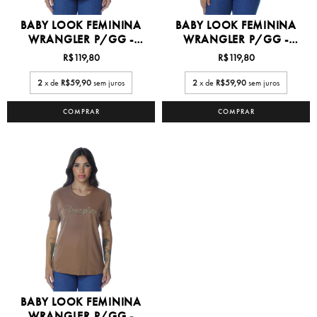
BABY LOOK FEMININA
BABY LOOK FEMININA
WRANGLER P/GG -
WRANGLER P/GG -
WF576...
WF576...
R$119,80
R$119,80
2
x de
R$59,90
sem juros
2
x de
R$59,90
sem juros
COMPRAR
COMPRAR
BABY LOOK FEMININA
WRANGLER P/GG -