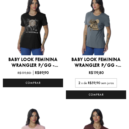
BABY LOOK FEMININA
BABY LOOK FEMININA
WRANGLER P/GG -
WRANGLER P/GG -
WF575...
WF576...
R$89,90
R$119,80
R$119,80
2
x de
R$59,90
sem juros
COMPRAR
COMPRAR