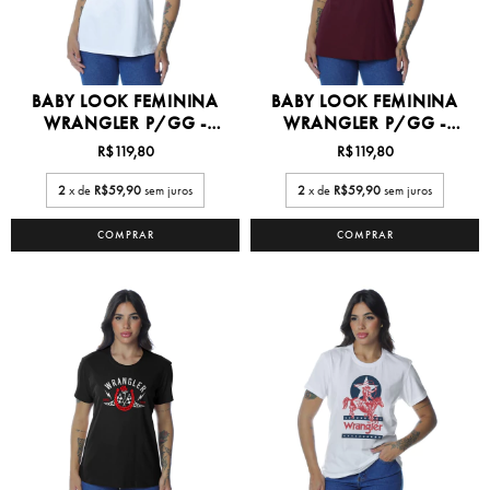
BABY LOOK FEMININA
BABY LOOK FEMININA
WRANGLER P/GG -
WRANGLER P/GG -
WF576...
WF576...
R$119,80
R$119,80
2
x de
R$59,90
sem juros
2
x de
R$59,90
sem juros
COMPRAR
COMPRAR