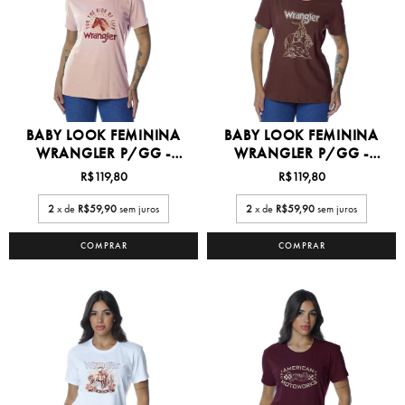
BABY LOOK FEMININA
BABY LOOK FEMININA
WRANGLER P/GG -
WRANGLER P/GG -
WF576...
WF576...
R$119,80
R$119,80
2
x de
R$59,90
sem juros
2
x de
R$59,90
sem juros
COMPRAR
COMPRAR