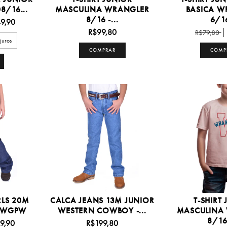
/16...
MASCULINA WRANGLER
BASICA W
8/16 -...
6/16
9,90
R$99,80
R$79,80
juros
COMPRAR
COMP
RLS 20M
CALCA JEANS 13M JUNIOR
T-SHIRT
0MWGPW
WESTERN COWBOY -...
MASCULINA
8/16 
9,90
R$199,80