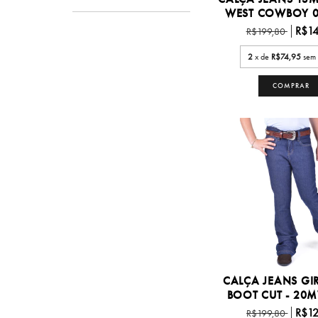
WEST COWBOY 08
R$14
R$199,80
2
x de
R$74,95
sem 
COMPRAR
CALÇA JEANS GI
BOOT CUT - 2
R$12
R$199,80