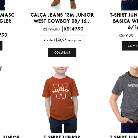
R MASC
CALÇA JEANS 13M JUNIOR
T-SHIRT JU
GLER
WEST COWBOY 08/16...
BASICA W
6/16
R$149,90
R$199,80
,90
R$79,80
2
x de
R$74,95
sem juros
COMP
COMPRAR
 JUNIOR
T-SHIRT JUNIOR
T-SHIRT JU