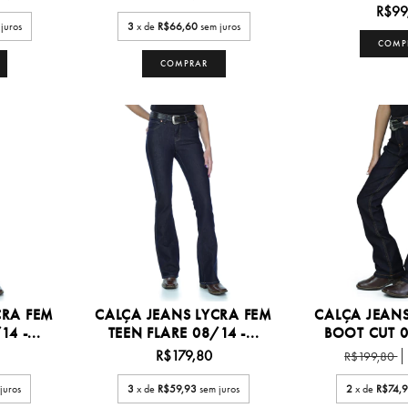
R$99
juros
3
x de
R$66,60
sem juros
COMP
COMPRAR
CRA FEM
CALÇA JEANS LYCRA FEM
CALÇA JEANS
4 -...
TEEN FLARE 08/14 -...
BOOT CUT 08
R$179,80
R$199,80
juros
3
x de
R$59,93
sem juros
2
x de
R$74,