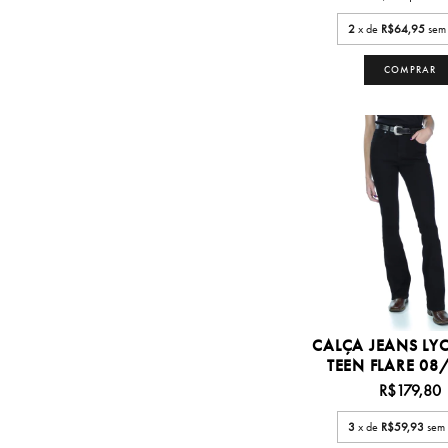
2
x de
R$64,95
sem 
COMPRAR
CALÇA JEANS LY
TEEN FLARE 08/1
R$179,80
3
x de
R$59,93
sem 