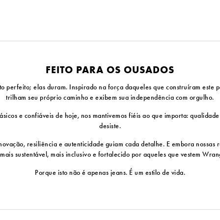
FEITO PARA OS OUSADOS
erfeito; elas duram. Inspirado na força daqueles que construíram este pa
trilham seu próprio caminho e exibem sua independência com orgulho.
sicos e confiáveis ​​de hoje, nos mantivemos fiéis ao que importa: qualidad
desiste.
vação, resiliência e autenticidade guiam cada detalhe. E embora nossas ra
 mais sustentável, mais inclusivo e fortalecido por aqueles que vestem Wra
Porque isto não é apenas jeans. É um estilo de vida.