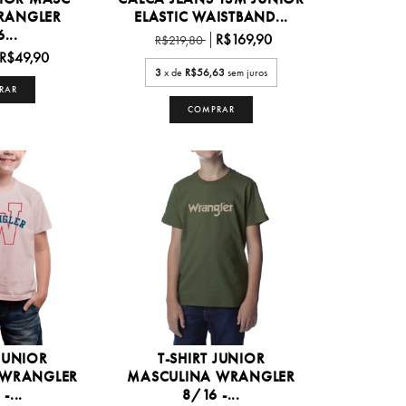
RANGLER
ELASTIC WAISTBAND...
...
R$169,90
R$219,80
R$49,90
3
x de
R$56,63
sem juros
RAR
COMPRAR
 JUNIOR
T-SHIRT JUNIOR
 WRANGLER
MASCULINA WRANGLER
-...
8/16 -...