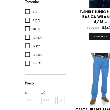
Tamanho
T-SHIRT JUNIO
6 (3)
BASICA WRAN
8 (25)
6/16...
R$49
R$79,80
08 (8)
COMPRAR
10 (25)
12 (25)
14 (25)
16 (17)
Preço
DE
ATÉ
CALÇA JEANS 13M