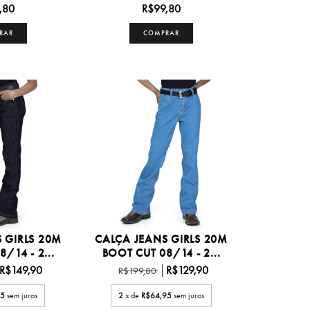
,80
R$99,80
RAR
COMPRAR
 GIRLS 20M
CALÇA JEANS GIRLS 20M
/14 - 2...
BOOT CUT 08/14 - 2...
R$149,90
R$129,90
R$199,80
95
sem juros
2
x de
R$64,95
sem juros