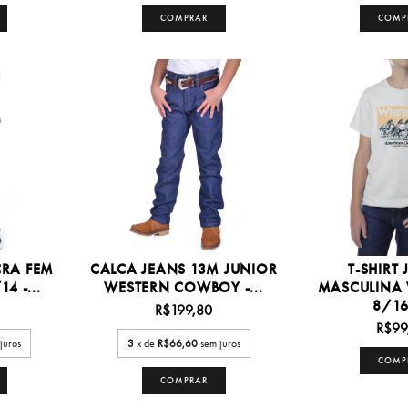
COMPRAR
COMP
CRA FEM
CALCA JEANS 13M JUNIOR
T-SHIRT
4 -...
WESTERN COWBOY -...
MASCULINA
8/16 
R$199,80
R$99
juros
3
x de
R$66,60
sem juros
COMP
COMPRAR