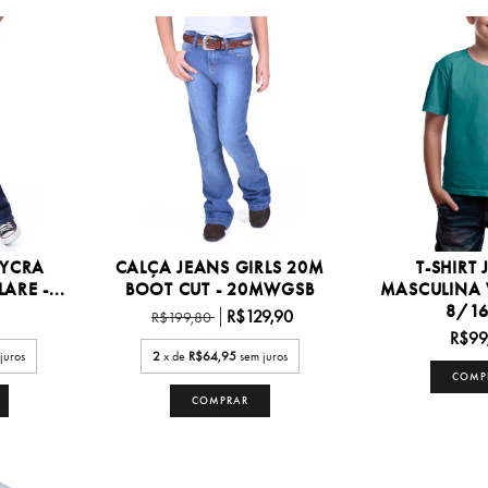
LYCRA
CALÇA JEANS GIRLS 20M
T-SHIRT
ARE -...
BOOT CUT - 20MWGSB
MASCULINA
8/16 
R$129,90
R$199,80
R$99
juros
2
x de
R$64,95
sem juros
COMP
COMPRAR