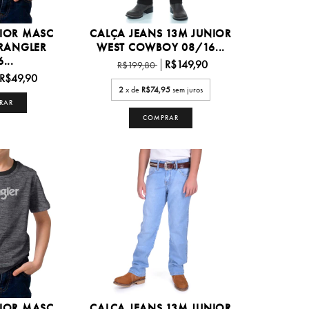
NIOR MASC
CALÇA JEANS 13M JUNIOR
RANGLER
WEST COWBOY 08/16...
...
R$149,90
R$199,80
R$49,90
2
x de
R$74,95
sem juros
RAR
COMPRAR
NIOR MASC
CALCA JEANS 13M JUNIOR