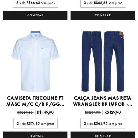
3
x de
R$66,63
sem juros
3
x de
R$66,63
sem juros
COMPRAR
COMPRAR
CAMISETA TRICOLINE FT
CALÇA JEANS MAS RETA
MASC M/C C/B P/GG...
WRANGLER RP IMPOR -...
R$149,90
R$129,90
R$239,80
R$209,70
2
x de
R$74,95
sem juros
2
x de
R$64,95
sem juros
COMPRAR
COMPRAR