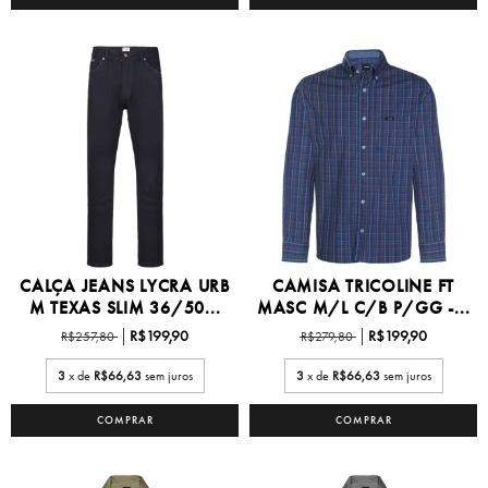
CALÇA JEANS LYCRA URB
CAMISA TRICOLINE FT
M TEXAS SLIM 36/50...
MASC M/L C/B P/GG -...
R$199,90
R$199,90
R$257,80
R$279,80
3
x de
R$66,63
sem juros
3
x de
R$66,63
sem juros
COMPRAR
COMPRAR