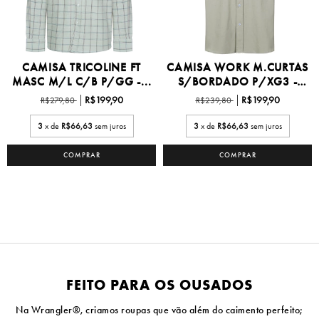
CAMISA TRICOLINE FT
CAMISA WORK M.CURTAS
MASC M/L C/B P/GG -...
S/BORDADO P/XG3 -
W...
R$199,90
R$199,90
R$279,80
R$239,80
3
x de
R$66,63
sem juros
3
x de
R$66,63
sem juros
COMPRAR
COMPRAR
FEITO PARA OS OUSADOS
Na Wrangler®, criamos roupas que vão além do caimento perfeito;