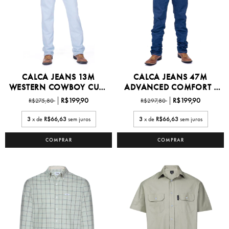
CALCA JEANS 13M
CALCA JEANS 47M
WESTERN COWBOY CUT -
ADVANCED COMFORT -
13M...
47MAC...
R$199,90
R$199,90
R$275,80
R$297,80
3
x de
R$66,63
sem juros
3
x de
R$66,63
sem juros
COMPRAR
COMPRAR