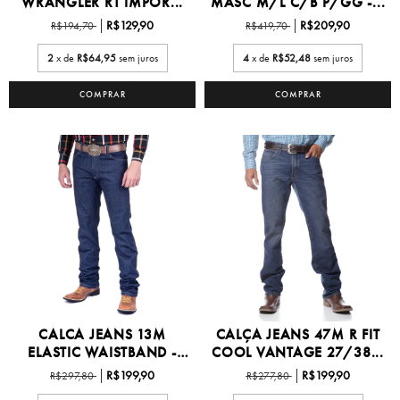
WRANGLER RT IMPOR...
MASC M/L C/B P/GG -...
R$129,90
R$209,90
R$194,70
R$419,70
2
x de
R$64,95
sem juros
4
x de
R$52,48
sem juros
COMPRAR
COMPRAR
CALCA JEANS 13M
CALÇA JEANS 47M R FIT
ELASTIC WAISTBAND -
COOL VANTAGE 27/38...
13M6...
R$199,90
R$199,90
R$297,80
R$277,80