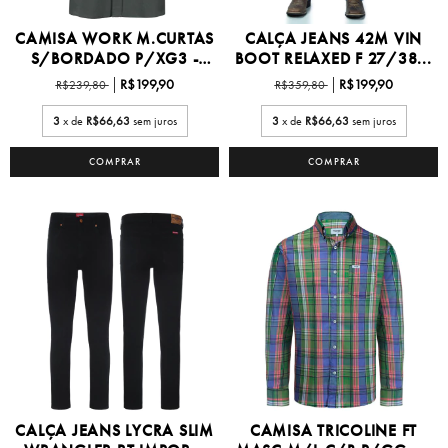
CAMISA WORK M.CURTAS
CALÇA JEANS 42M VIN
S/BORDADO P/XG3 -
BOOT RELAXED F 27/38...
W...
R$199,90
R$199,90
R$239,80
R$359,80
3
x de
R$66,63
sem juros
3
x de
R$66,63
sem juros
COMPRAR
COMPRAR
CALÇA JEANS LYCRA SLIM
CAMISA TRICOLINE FT