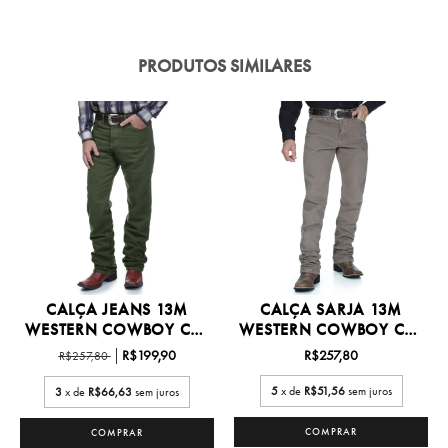
PRODUTOS SIMILARES
CALÇA JEANS 13M
CALÇA SARJA 13M
WESTERN COWBOY CUT
WESTERN COWBOY CUT
27/38...
27/38...
R$199,90
R$257,80
R$257,80
5
x de
R$51,56
sem juros
3
x de
R$66,63
sem juros
COMPRAR
COMPRAR