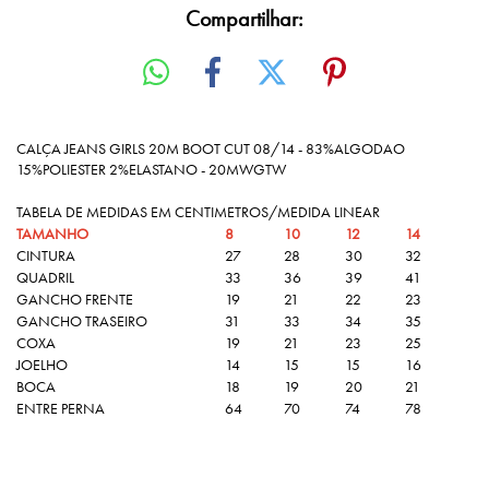
Compartilhar:
CALÇA JEANS GIRLS 20M BOOT CUT 08/14 - 83%ALGODAO
15%POLIESTER 2%ELASTANO - 20MWGTW
TABELA DE MEDIDAS EM CENTIMETROS/MEDIDA LINEAR
TAMANHO
8
10
12
14
CINTURA
27
28
30
32
QUADRIL
33
36
39
41
GANCHO FRENTE
19
21
22
23
GANCHO TRASEIRO
31
33
34
35
COXA
19
21
23
25
JOELHO
14
15
15
16
BOCA
18
19
20
21
ENTRE PERNA
64
70
74
78