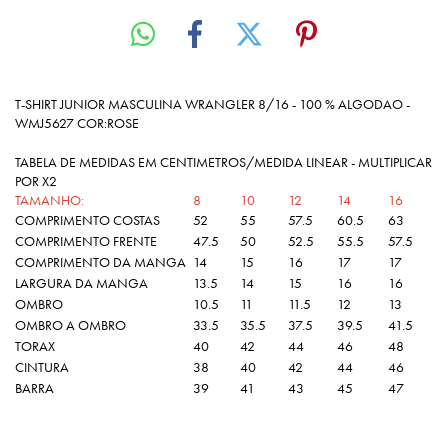
T-SHIRT JUNIOR MASCULINA WRANGLER 8/16 - 100 % ALGODAO -
WMJ5627 COR:ROSE
TABELA DE MEDIDAS EM CENTIMETROS/MEDIDA LINEAR - MULTIPLICAR
POR X2
TAMANHO:
8
10
12
14
16
COMPRIMENTO COSTAS
52
55
57.5
60.5
63
COMPRIMENTO FRENTE
47.5
50
52.5
55.5
57.5
COMPRIMENTO DA MANGA
14
15
16
17
17
LARGURA DA MANGA
13.5
14
15
16
16
OMBRO
10.5
11
11.5
12
13
OMBRO A OMBRO
33.5
35.5
37.5
39.5
41.5
TORAX
40
42
44
46
48
CINTURA
38
40
42
44
46
BARRA
39
41
43
45
47