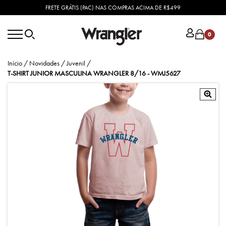
FRETE GRÁTIS (PAC) NAS COMPRAS ACIMA DE R$499
0
Início
/
Novidades
/
Juvenil
/
T-SHIRT JUNIOR MASCULINA WRANGLER 8/16 - WMJ5627