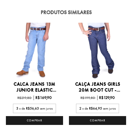
PRODUTOS SIMILARES
CALCA JEANS 13M
CALÇA JEANS GIRLS
JUNIOR ELASTIC
20M BOOT CUT -
WAISTBAND...
20MWGPW
R$169,90
R$129,90
R$219,80
R$199,80
3
x de
R$56,63
sem juros
2
x de
R$64,95
sem juros
COMPRAR
COMPRAR